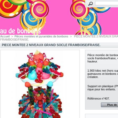
Accueil
>
Pièces montées et pyramides de bonbons
>
PIECE MONTEE 2 NIVEAUX GR
FRAMBOISE/FRAISE.
PIECE MONTEE 2 NIVEAUX GRAND SOCLE FRAMBOISE/FRAISE.
Pièce montée de bonbo
socle framboise/fraise,
hauteur.
1.900 kilos net (hors s
guimauves et bonbons 
création.
Support en plastique (P
rique pour les enfants.
Référence n°407.
Plus de 