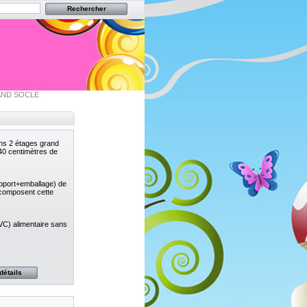
AND SOCLE
ns 2 étages grand
 40 centimètres de
upport+emballage) de
composent cette
VC) alimentaire sans
détails