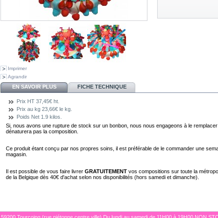
Imprimer
Agrandir
EN SAVOIR PLUS
FICHE TECHNIQUE
Prix HT
37,45€ ht.
Prix au kg
23,66€ le kg.
Poids Net
1.9 kilos.
Si, nous avons une rupture de stock sur un bonbon, nous nous engageons à le remplacer 
dénaturera pas la composition.
Ce produit étant conçu par nos propres soins, il est préférable de le commander une semai
magasin.
Il est possible de vous faire livrer
GRATUITEMENT
vos compositions sur toute la métropole 
de la Belgique dès 40€ d'achat selon nos disponibilités (hors samedi et dimanche).
 59200 Tourcoing (rue piétonne,centre ville) Du lundi au samedi de 11H00 à 19H00 NON ST