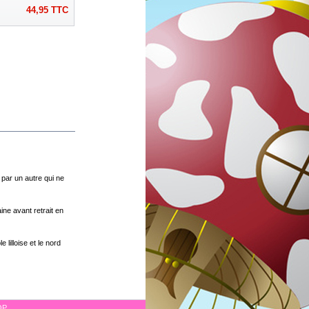
44,95
TTC
par un autre qui ne
ne avant retrait en
lilloise et le nord
OP.