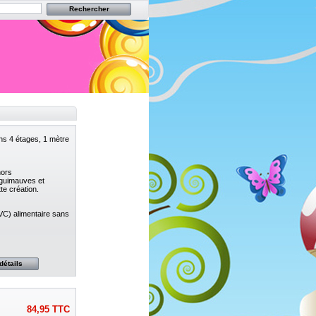
s 4 étages, 1 mètre
hors
guimauves et
e création.
VC) alimentaire sans
détails
84,95
TTC