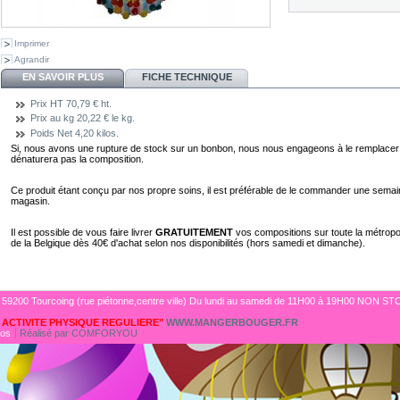
Imprimer
Agrandir
EN SAVOIR PLUS
FICHE TECHNIQUE
Prix HT
70,79 € ht.
Prix au kg
20,22 € le kg.
Poids Net
4,20 kilos.
Si, nous avons une rupture de stock sur un bonbon, nous nous engageons à le remplacer 
dénaturera pas la composition.
Ce produit étant conçu par nos propre soins, il est préférable de le commander une semain
magasin.
Il est possible de vous faire livrer
GRATUITEMENT
vos compositions sur toute la métropole 
de la Belgique dès 40€ d'achat selon nos disponibilités (hors samedi et dimanche).
 59200 Tourcoing (rue piétonne,centre ville) Du lundi au samedi de 11H00 à 19H00 NON ST
ACTIVITE PHYSIQUE REGULIERE"
WWW.MANGERBOUGER.FR
pos
Réalisé par
COMFORYOU