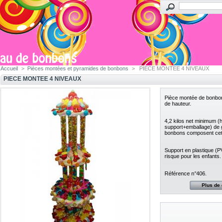
Accueil
>
Pièces montées et pyramides de bonbons
>
PIECE MONTEE 4 NIVEAUX
PIECE MONTEE 4 NIVEAUX
Pièce montée de bonbon
de hauteur.
4,2 kilos net minimum (
support+emballage) de 
bonbons composent cett
Support en plastique (P
risque pour les enfants.
Référence n°406.
Plus de 