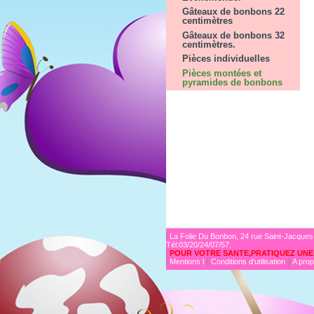
Gâteaux de bonbons 22
centimètres
Gâteaux de bonbons 32
centimètres.
Pièces individuelles
Pièces montées et
pyramides de bonbons
La Folie Du Bonbon, 24 rue Saint-Jacques
Tél:03/20/24/07/57.
POUR VOTRE SANTE,PRATIQUEZ UNE 
Mentions l
Conditions d'utilisation
A pro